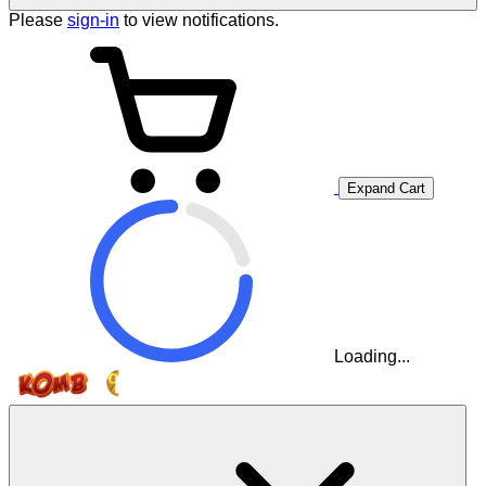
Please
sign-in
to view notifications.
Expand Cart
Loading...