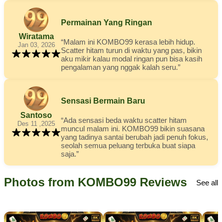
Permainan Yang Ringan
Wiratama
“Malam ini KOMBO99 kerasa lebih hidup.
Jan 03, 2026
Scatter hitam turun di waktu yang pas, bikin
aku mikir kalau modal ringan pun bisa kasih
pengalaman yang nggak kalah seru.”
Sensasi Bermain Baru
Santoso
“Ada sensasi beda waktu scatter hitam
Des 11 ,2025
muncul malam ini. KOMBO99 bikin suasana
yang tadinya santai berubah jadi penuh fokus,
seolah semua peluang terbuka buat siapa
saja.”
Photos from KOMBO99 Reviews
See all