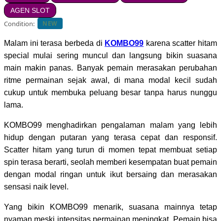
AGEN SLOT
Condition:
NEW
Malam ini terasa berbeda di
KOMBO99
karena scatter hitam
special mulai sering muncul dan langsung bikin suasana
main makin panas. Banyak pemain merasakan perubahan
ritme permainan sejak awal, di mana modal kecil sudah
cukup untuk membuka peluang besar tanpa harus nunggu
lama.
KOMBO99 menghadirkan pengalaman malam yang lebih
hidup dengan putaran yang terasa cepat dan responsif.
Scatter hitam yang turun di momen tepat membuat setiap
spin terasa berarti, seolah memberi kesempatan buat pemain
dengan modal ringan untuk ikut bersaing dan merasakan
sensasi naik level.
Yang bikin KOMBO99 menarik, suasana mainnya tetap
nyaman meski intensitas permainan meningkat. Pemain bisa