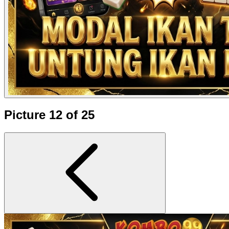
Picture 12 of 25