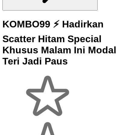
KOMBO99 ⚡️ Hadirkan
Scatter Hitam Special
Khusus Malam Ini Modal
Teri Jadi Paus