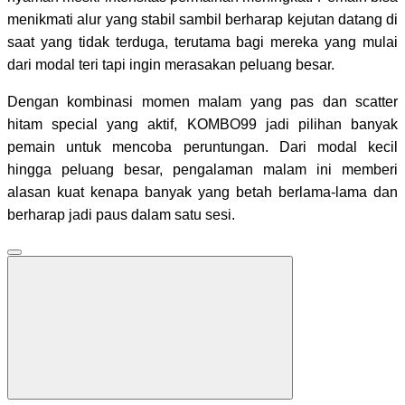
menikmati alur yang stabil sambil berharap kejutan datang di
saat yang tidak terduga, terutama bagi mereka yang mulai
dari modal teri tapi ingin merasakan peluang besar.
Dengan kombinasi momen malam yang pas dan scatter
hitam special yang aktif, KOMBO99 jadi pilihan banyak
pemain untuk mencoba peruntungan. Dari modal kecil
hingga peluang besar, pengalaman malam ini memberi
alasan kuat kenapa banyak yang betah berlama-lama dan
berharap jadi paus dalam satu sesi.