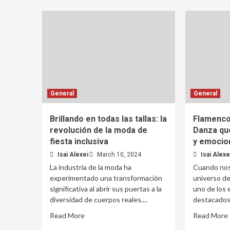
General
General
Brillando en todas las tallas: la
Flamenco 
revolución de la moda de
Danza qu
fiesta inclusiva
y emocio
Isai Alexei
March 10, 2024
Isai Alexe
La industria de la moda ha
Cuando nos
experimentado una transformación
universo de
significativa al abrir sus puertas a la
uno de los 
diversidad de cuerpos reales....
destacados 
Read More
Read More