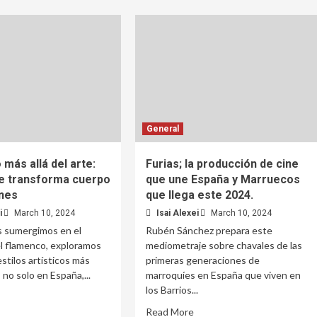
General
más allá del arte:
Furias; la producción de cine
e transforma cuerpo
que une España y Marruecos
nes
que llega este 2024.
i
March 10, 2024
Isai Alexei
March 10, 2024
 sumergimos en el
Rubén Sánchez prepara este
l flamenco, exploramos
mediometraje sobre chavales de las
estilos artísticos más
primeras generaciones de
no solo en España,...
marroquíes en España que viven en
los Barrios...
Read More