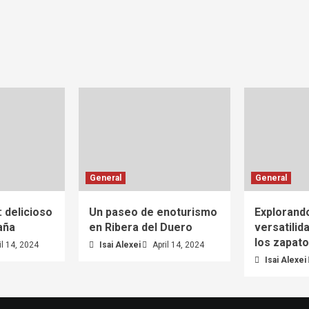
General
General
: delicioso
Un paseo de enoturismo
Explorando
aña
en Ribera del Duero
versatilida
los zapato
il 14, 2024
Isai Alexei
April 14, 2024
Isai Alexei