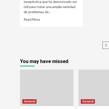
terapéutica que ha demostrado ser
útil para tratar una amplia variedad
de problemas de...
Read More
P
1
n
You may have missed
General
General